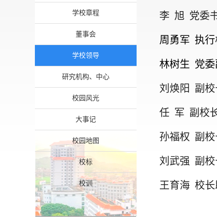
学校章程
李 旭 党委
董事会
周勇军 执
学校领导
林树生 党委
研究机构、中心
刘焕阳 副校
校园风光
任 军 副校
大事记
孙福权 副校
校园地图
刘武强 副校
校标
王育海 校长
校训