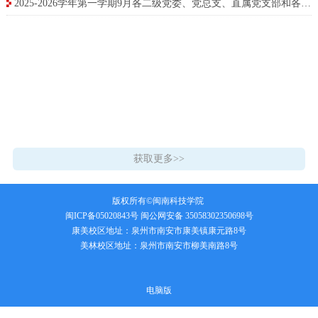
2025-2026学年第一学期9月各二级党委、党总支、直属党支部和各单位政治理论学习安排
获取更多>>
版权所有©闽南科技学院
闽ICP备05020843号
闽公网安备 35058302350698号
康美校区地址：泉州市南安市康美镇康元路8号
美林校区地址：泉州市南安市柳美南路8号
电脑版