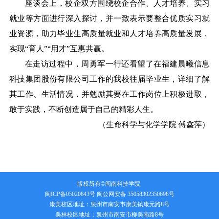
座谈会上，校企双方围绕校企合作、人才培养、实习
就业等方面进行深入探讨，并一致表示要整合优质实习就
业资源，助力毕业生高质量就业和人才培养高质量发展，
实现
“育人”“用才”互惠共赢。
在走访过程中，周勇军一行还看望了在福建晨曦信息
科技集团股份有限公司工作的我校往届毕业生，详细了解
其工作、生活情况，并勉励其要在工作岗位上积极进取，
敢于实践，不断创造属于自己的精彩人生。
（
生命科学与化学学院
傅鑫萍
）
版权所有©闽南科技学院
闽ICP备05020843号
闽公网安备 35058302350698号
康美校区地址：泉州市南安市康美镇康元路8号
美林校区地址：泉州市南安市柳美南路8号